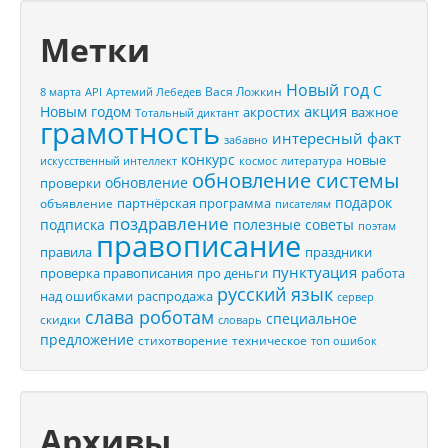
Метки
Новый год
С
Вася Ложкин
8 марта
API
Артемий Лебедев
акция
Новым годом
акростих
важное
Тотальный диктант
грамотность
интересный факт
забавно
конкурс
новые
искусственный интеллект
космос
литература
обновление системы
обновление
проверки
подарок
партнёрская программа
объявление
писателям
поздравление
подписка
полезные советы
поэтам
правописание
правила
праздники
пунктуация
проверка правописания
про деньги
работа
русский язык
распродажа
над ошибками
сервер
слава роботам
специальное
скидки
словарь
предложение
стихотворение
техническое
топ ошибок
Архивы