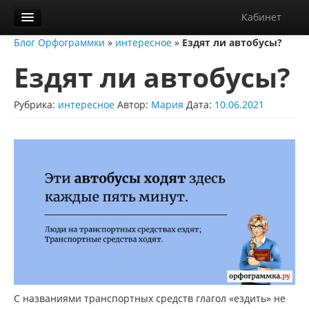
Кабинет
Блог Орфограммки
»
интересное
»
Ездят ли автобусы?
Орфограммка
Ездят ли автобусы?
Библиотека
Блог
Рубрика:
интересное
Автор:
Мария
Дата:
10.06.2021
О нас
Контакты
Справка
Диктанты
С названиями транспортных средств глагол «ездить» не