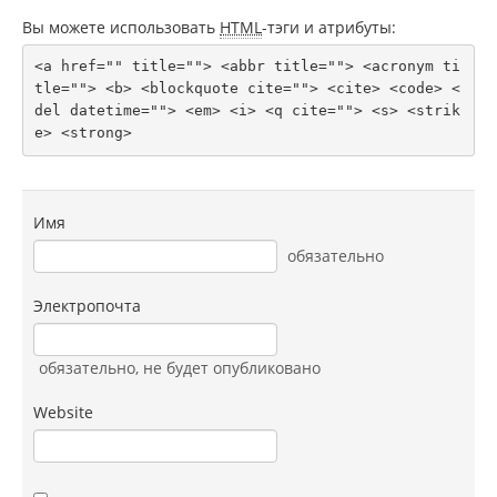
Вы можете использовать
HTML
-тэги и атрибуты:
<a href="" title=""> <abbr title=""> <acronym ti
tle=""> <b> <blockquote cite=""> <cite> <code> <
del datetime=""> <em> <i> <q cite=""> <s> <strik
e> <strong> 
Имя
обязательно
Электропочта
обязательно
, не будет опубликовано
Website