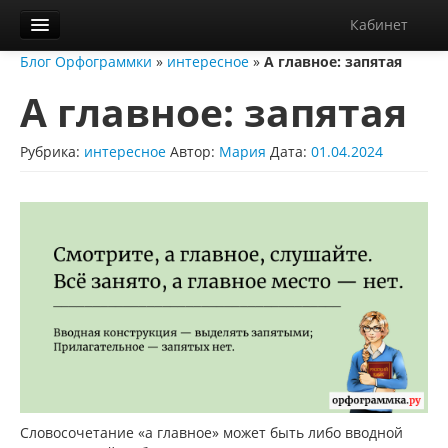
Кабинет
Блог Орфограммки
»
интересное
»
А главное: запятая
Орфограммка
А главное: запятая
Библиотека
Блог
Рубрика:
интересное
Автор:
Мария
Дата:
01.04.2024
О нас
Контакты
Справка
Диктанты
Словосочетание «а главное» может быть либо вводной