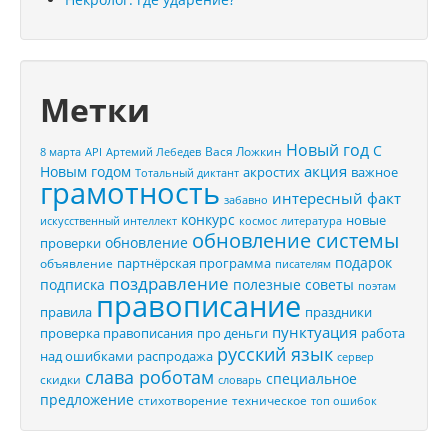
Метки
Новый год
С
Вася Ложкин
8 марта
API
Артемий Лебедев
акция
Новым годом
акростих
важное
Тотальный диктант
грамотность
интересный факт
забавно
конкурс
новые
искусственный интеллект
космос
литература
обновление системы
обновление
проверки
подарок
партнёрская программа
объявление
писателям
поздравление
подписка
полезные советы
поэтам
правописание
правила
праздники
пунктуация
проверка правописания
про деньги
работа
русский язык
распродажа
над ошибками
сервер
слава роботам
специальное
скидки
словарь
предложение
стихотворение
техническое
топ ошибок