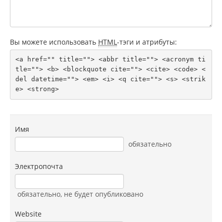
Вы можете использовать
HTML
-тэги и атрибуты:
<a href="" title=""> <abbr title=""> <acronym ti
tle=""> <b> <blockquote cite=""> <cite> <code> <
del datetime=""> <em> <i> <q cite=""> <s> <strik
e> <strong> 
Имя
обязательно
Электропочта
обязательно
, не будет опубликовано
Website