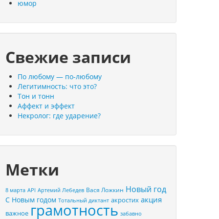
юмор
Свежие записи
По любому — по-любому
Легитимность: что это?
Тон и тонн
Аффект и эффект
Некролог: где ударение?
Метки
Новый год
Вася Ложкин
8 марта
API
Артемий Лебедев
акция
С Новым годом
акростих
Тотальный диктант
грамотность
важное
забавно