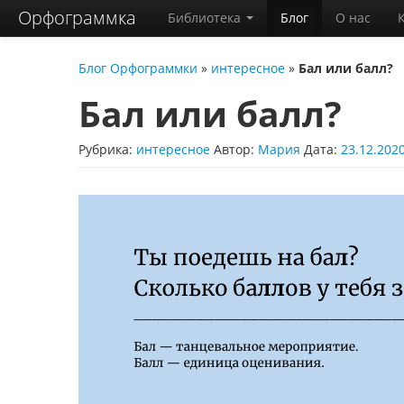
Орфограммка
Библиотека
Блог
О нас
Блог Орфограммки
»
интересное
»
Бал или балл?
Бал или балл?
Рубрика:
интересное
Автор:
Мария
Дата:
23.12.202