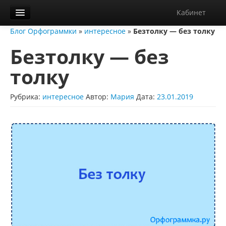
Кабинет
Блог Орфограммки
»
интересное
»
Безтолку — без толку
Орфограммка
Безтолку — без
Библиотека
толку
Блог
О нас
Рубрика:
интересное
Автор:
Мария
Дата:
23.01.2019
Контакты
Справка
Диктанты