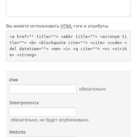
Вы можете использовать
HTML
-тэги и атрибуты:
<a href="" title=""> <abbr title=""> <acronym ti
tle=""> <b> <blockquote cite=""> <cite> <code> <
del datetime=""> <em> <i> <q cite=""> <s> <strik
e> <strong> 
Имя
обязательно
Электропочта
обязательно
, не будет опубликовано
Website