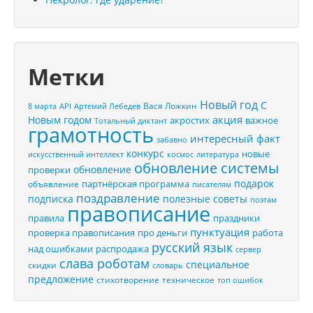
Метки
Новый год
С
Вася Ложкин
8 марта
API
Артемий Лебедев
акция
Новым годом
акростих
важное
Тотальный диктант
грамотность
интересный факт
забавно
конкурс
новые
искусственный интеллект
космос
литература
обновление системы
обновление
проверки
подарок
партнёрская программа
объявление
писателям
поздравление
подписка
полезные советы
поэтам
правописание
правила
праздники
пунктуация
проверка правописания
про деньги
работа
русский язык
распродажа
над ошибками
сервер
слава роботам
специальное
скидки
словарь
предложение
стихотворение
техническое
топ ошибок