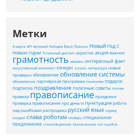
Метки
Новый год
С
Вася Ложкин
8 марта
API
Артемий Лебедев
акция
Новым годом
акростих
важное
Тотальный диктант
грамотность
интересный факт
забавно
конкурс
новые
искусственный интеллект
космос
литература
обновление системы
обновление
проверки
подарок
партнёрская программа
объявление
писателям
поздравление
подписка
полезные советы
поэтам
правописание
правила
праздники
пунктуация
проверка правописания
про деньги
работа
русский язык
распродажа
над ошибками
сервер
слава роботам
специальное
скидки
словарь
предложение
стихотворение
техническое
топ ошибок