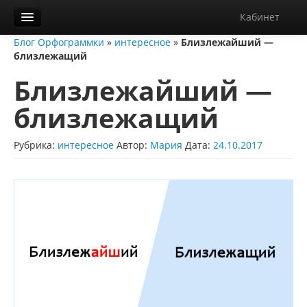
Кабинет
Блог Орфограммки
»
интересное
»
Близлежайший —
Орфограммка
близлежащий
Библиотека
Близлежайший —
Блог
близлежащий
О нас
Рубрика:
интересное
Автор:
Мария
Дата:
24.10.2017
Контакты
Справка
Диктанты