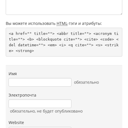
Вы можете использовать
HTML
-тэги и атрибуты:
<a href="" title=""> <abbr title=""> <acronym ti
tle=""> <b> <blockquote cite=""> <cite> <code> <
del datetime=""> <em> <i> <q cite=""> <s> <strik
e> <strong> 
Имя
обязательно
Электропочта
обязательно
, не будет опубликовано
Website