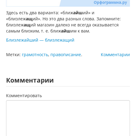
Здесь есть два варианта: «ближ
айш
ий» и
«близлеж
ащ
ий». Но это два разных слова. Запомните:
близлеж
ащ
ий магазин далеко не всегда оказывается
самым близким, т. е. ближ
айш
им к вам.
Близлежайший — близлежащий
Метки:
грамотность
,
правописание
.
Комментарии
Комментарии
Комментировать