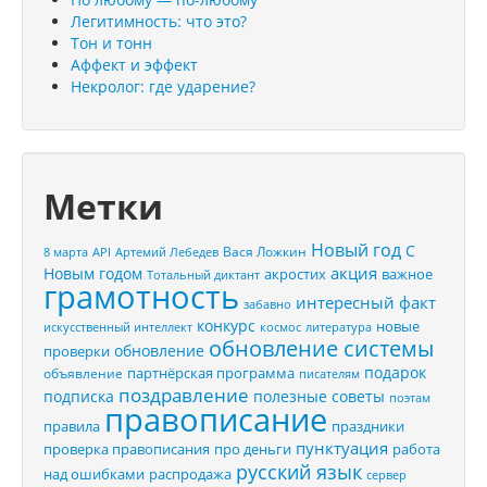
Легитимность: что это?
Тон и тонн
Аффект и эффект
Некролог: где ударение?
Метки
Новый год
С
Вася Ложкин
8 марта
API
Артемий Лебедев
акция
Новым годом
акростих
важное
Тотальный диктант
грамотность
интересный факт
забавно
конкурс
новые
искусственный интеллект
космос
литература
обновление системы
обновление
проверки
подарок
партнёрская программа
объявление
писателям
поздравление
подписка
полезные советы
поэтам
правописание
правила
праздники
пунктуация
проверка правописания
про деньги
работа
русский язык
распродажа
над ошибками
сервер