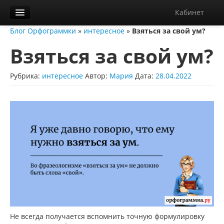
Кабинет
Блог Орфограммки
»
интересное
»
Взяться за свой ум?
Орфограммка
Взяться за свой ум?
Библиотека
Блог
Рубрика:
интересное
Автор:
Мария
Дата:
28.04.2022
О нас
Контакты
Справка
Диктанты
Не всегда получается вспомнить точную формулировку