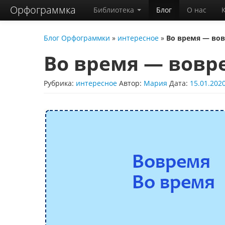
Орфограммка
Библиотека
Блог
О нас
Блог Орфограммки
»
интересное
»
Во время — во
Во время — вовр
Рубрика:
интересное
Автор:
Мария
Дата:
15.01.202