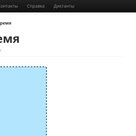
Контакты
Справка
Диктанты
время
емя
0