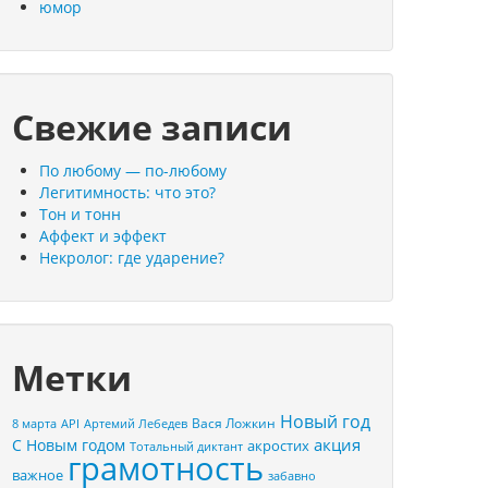
юмор
Свежие записи
По любому — по-любому
Легитимность: что это?
Тон и тонн
Аффект и эффект
Некролог: где ударение?
Метки
Новый год
Вася Ложкин
8 марта
API
Артемий Лебедев
акция
С Новым годом
акростих
Тотальный диктант
грамотность
важное
забавно