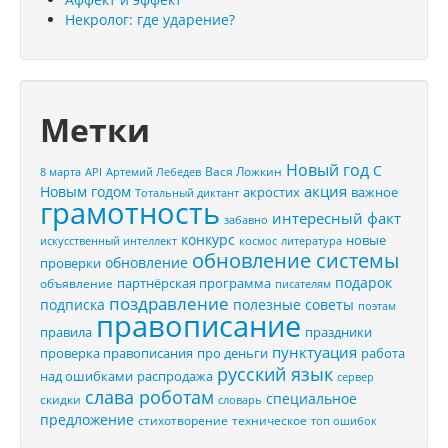
Некролог: где ударение?
Метки
Новый год
С
Вася Ложкин
8 марта
API
Артемий Лебедев
акция
Новым годом
акростих
важное
Тотальный диктант
грамотность
интересный факт
забавно
конкурс
новые
искусственный интеллект
космос
литература
обновление системы
обновление
проверки
подарок
партнёрская программа
объявление
писателям
поздравление
подписка
полезные советы
поэтам
правописание
правила
праздники
пунктуация
проверка правописания
про деньги
работа
русский язык
распродажа
над ошибками
сервер
слава роботам
специальное
скидки
словарь
предложение
стихотворение
техническое
топ ошибок