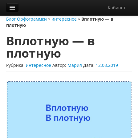
Кабинет
Блог Орфограммки
»
интересное
»
Вплотную — в
Орфограммка
плотную
Библиотека
Вплотную — в
Блог
плотную
О нас
Рубрика:
интересное
Автор:
Мария
Дата:
12.08.2019
Контакты
Справка
Диктанты