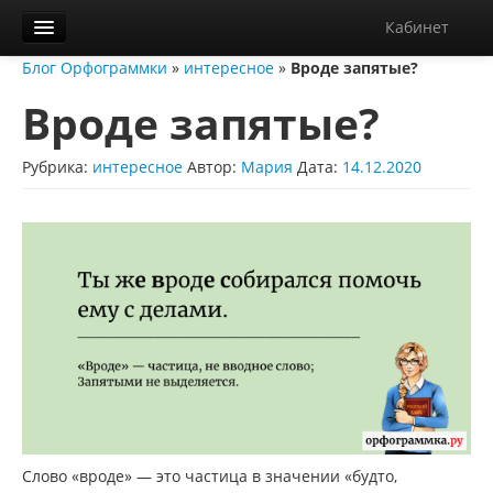
Кабинет
Блог Орфограммки
»
интересное
»
Вроде запятые?
Орфограммка
Вроде запятые?
Библиотека
Блог
Рубрика:
интересное
Автор:
Мария
Дата:
14.12.2020
О нас
Контакты
Справка
Диктанты
Слово «вроде» — это частица в значении «будто,