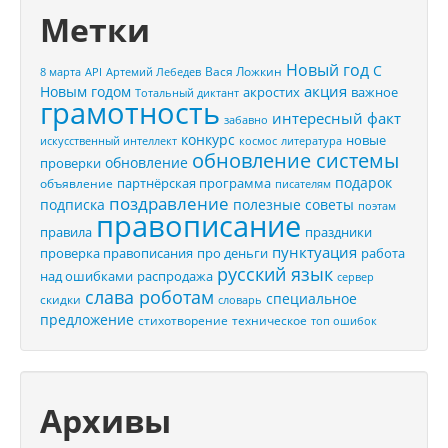
Метки
Новый год
С
Вася Ложкин
8 марта
API
Артемий Лебедев
акция
Новым годом
акростих
важное
Тотальный диктант
грамотность
интересный факт
забавно
конкурс
новые
искусственный интеллект
космос
литература
обновление системы
обновление
проверки
подарок
партнёрская программа
объявление
писателям
поздравление
подписка
полезные советы
поэтам
правописание
правила
праздники
пунктуация
проверка правописания
про деньги
работа
русский язык
распродажа
над ошибками
сервер
слава роботам
специальное
скидки
словарь
предложение
стихотворение
техническое
топ ошибок
Архивы