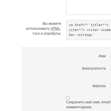
Вы можете
<a href="" title=""> 
использовать
HTML
-
cite=""> <cite> <code
тэги и атрибуты:
ke> <strong> 
Имя
Электропочта
Website
Сохранить моё имя, email
комментариев.