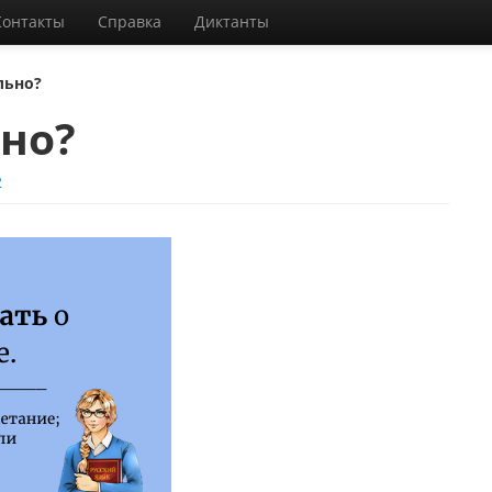
Контакты
Справка
Диктанты
льно?
но?
2