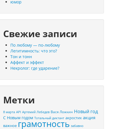
юмор
Свежие записи
По любому — по-любому
Легитимность: что это?
Тон и тонн
Аффект и эффект
Некролог: где ударение?
Метки
Новый год
Вася Ложкин
8 марта
API
Артемий Лебедев
акция
С Новым годом
акростих
Тотальный диктант
грамотность
важное
забавно