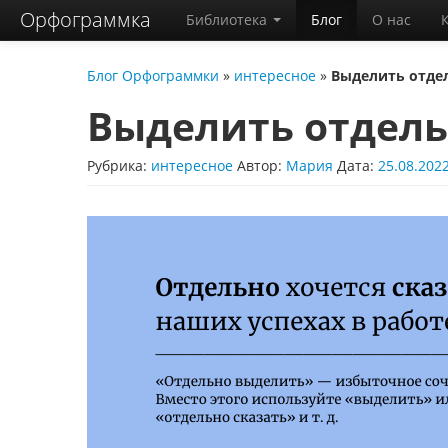
Орфограммка
Библиотека
Блог
О нас
Блог Орфограммки
»
интересное
»
Выделить отде
Выделить отдель
Рубрика:
интересное
Автор:
Мария
Дата:
25.08.202