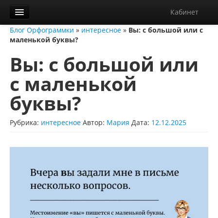
Кабинет
Блог Орфограммки
»
интересное
»
Вы: с большой или с
Орфограммка
маленькой буквы?
Библиотека
Вы: с большой или
Блог
с маленькой
О нас
буквы?
Контакты
Рубрика:
интересное
Автор:
Мария
Дата:
12.12.2025
Справка
Диктанты