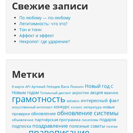
Свежие записи
По любому — по-любому
Легитимность: что это?
Тон и тонн
Аффект и эффект
Некролог: где ударение?
Метки
Новый год
С
Вася Ложкин
8 марта
API
Артемий Лебедев
акция
Новым годом
акростих
важное
Тотальный диктант
грамотность
интересный факт
забавно
конкурс
новые
искусственный интеллект
космос
литература
обновление системы
обновление
проверки
подарок
партнёрская программа
объявление
писателям
поздравление
подписка
полезные советы
поэтам
правописание