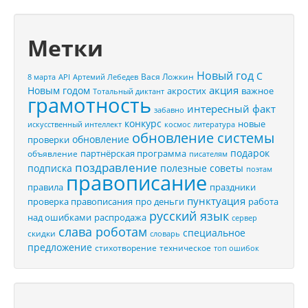
Метки
Новый год
С
Вася Ложкин
8 марта
API
Артемий Лебедев
акция
Новым годом
акростих
важное
Тотальный диктант
грамотность
интересный факт
забавно
конкурс
новые
искусственный интеллект
космос
литература
обновление системы
обновление
проверки
подарок
партнёрская программа
объявление
писателям
поздравление
подписка
полезные советы
поэтам
правописание
правила
праздники
пунктуация
проверка правописания
про деньги
работа
русский язык
распродажа
над ошибками
сервер
слава роботам
специальное
скидки
словарь
предложение
стихотворение
техническое
топ ошибок