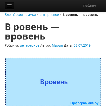
Кабинет
Блог Орфограммки
»
интересное
»
В ровень — вровень
Орфограммка
В ровень —
Библиотека
вровень
Блог
О нас
Рубрика:
интересное
Автор:
Мария
Дата:
05.07.2019
Контакты
Справка
Диктанты