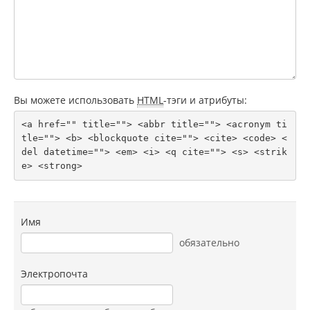
Вы можете использовать
HTML
-тэги и атрибуты:
<a href="" title=""> <abbr title=""> <acronym ti
tle=""> <b> <blockquote cite=""> <cite> <code> <
del datetime=""> <em> <i> <q cite=""> <s> <strik
e> <strong> 
Имя
обязательно
Электропочта