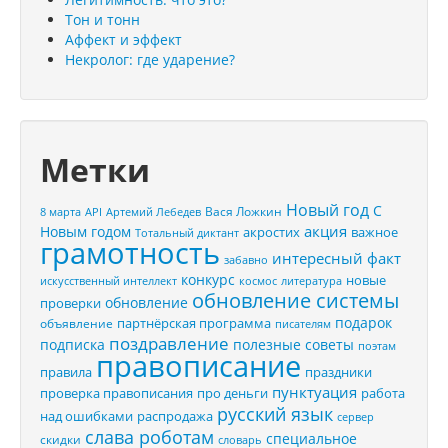
Тон и тонн
Аффект и эффект
Некролог: где ударение?
Метки
Новый год
С
Вася Ложкин
8 марта
API
Артемий Лебедев
акция
Новым годом
акростих
важное
Тотальный диктант
грамотность
интересный факт
забавно
конкурс
новые
искусственный интеллект
космос
литература
обновление системы
обновление
проверки
подарок
партнёрская программа
объявление
писателям
поздравление
подписка
полезные советы
поэтам
правописание
правила
праздники
пунктуация
проверка правописания
про деньги
работа
русский язык
распродажа
над ошибками
сервер
слава роботам
специальное
скидки
словарь