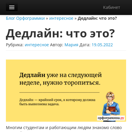
Кабинет
Блог Орфограммки
»
интересное
»
Дедлайн: что это?
Орфограммка
Дедлайн: что это?
Библиотека
Блог
Рубрика:
интересное
Автор:
Мария
Дата:
19.05.2022
О нас
Контакты
Справка
Диктанты
Многим студентам и работающим людям знакомо слово