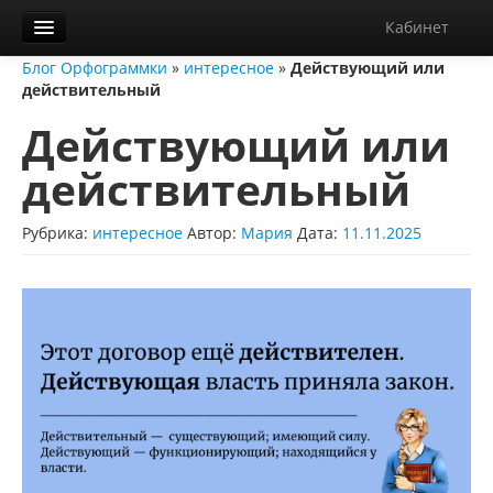
Кабинет
Блог Орфограммки
»
интересное
»
Действующий или
Орфограммка
действительный
Библиотека
Действующий или
Блог
действительный
О нас
Рубрика:
интересное
Автор:
Мария
Дата:
11.11.2025
Контакты
Справка
Диктанты