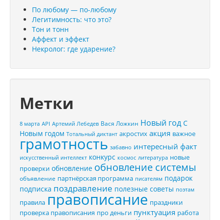
По любому — по-любому
Легитимность: что это?
Тон и тонн
Аффект и эффект
Некролог: где ударение?
Метки
Новый год
С
Вася Ложкин
8 марта
API
Артемий Лебедев
акция
Новым годом
акростих
важное
Тотальный диктант
грамотность
интересный факт
забавно
конкурс
новые
искусственный интеллект
космос
литература
обновление системы
обновление
проверки
подарок
партнёрская программа
объявление
писателям
поздравление
подписка
полезные советы
поэтам
правописание
правила
праздники
пунктуация
проверка правописания
про деньги
работа