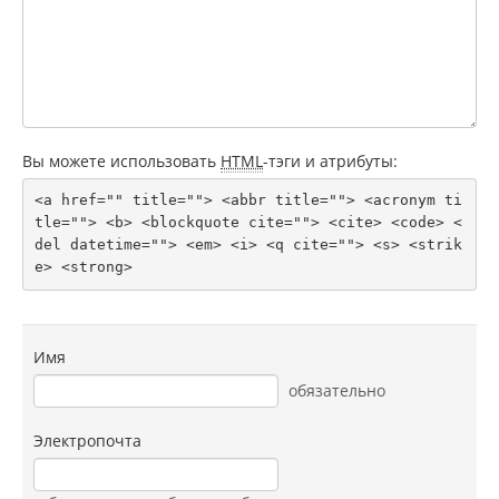
Вы можете использовать
HTML
-тэги и атрибуты:
<a href="" title=""> <abbr title=""> <acronym ti
tle=""> <b> <blockquote cite=""> <cite> <code> <
del datetime=""> <em> <i> <q cite=""> <s> <strik
e> <strong> 
Имя
обязательно
Электропочта