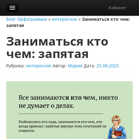
Кабинет
Блог Орфограммки
»
интересное
»
Заниматься кто чем:
Орфограммка
запятая
Библиотека
Заниматься кто
Блог
чем: запятая
О нас
Рубрика:
интересное
Автор:
Мария
Дата:
25.08.2025
Контакты
Справка
Диктанты