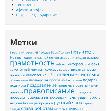
Тон и тонн
Аффект и эффект
Некролог: где ударение?
Метки
Новый год
С
Вася Ложкин
8 марта
API
Артемий Лебедев
акция
Новым годом
акростих
важное
Тотальный диктант
грамотность
интересный факт
забавно
конкурс
новые
искусственный интеллект
космос
литература
обновление системы
обновление
проверки
подарок
партнёрская программа
объявление
писателям
поздравление
подписка
полезные советы
поэтам
правописание
правила
праздники
пунктуация
проверка правописания
про деньги
работа
русский язык
распродажа
над ошибками
сервер
слава роботам
специальное
скидки
словарь