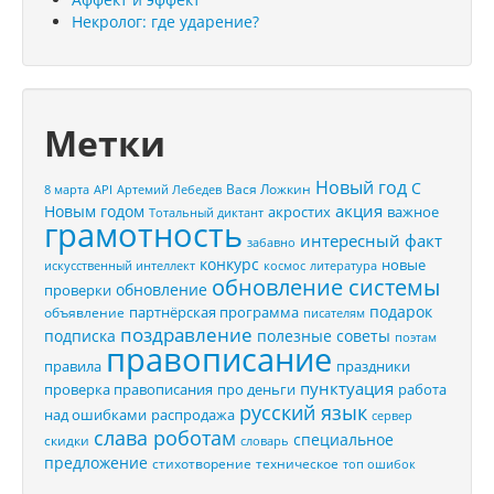
Некролог: где ударение?
Метки
Новый год
С
Вася Ложкин
8 марта
API
Артемий Лебедев
акция
Новым годом
акростих
важное
Тотальный диктант
грамотность
интересный факт
забавно
конкурс
новые
искусственный интеллект
космос
литература
обновление системы
обновление
проверки
подарок
партнёрская программа
объявление
писателям
поздравление
подписка
полезные советы
поэтам
правописание
правила
праздники
пунктуация
проверка правописания
про деньги
работа
русский язык
распродажа
над ошибками
сервер
слава роботам
специальное
скидки
словарь
предложение
стихотворение
техническое
топ ошибок