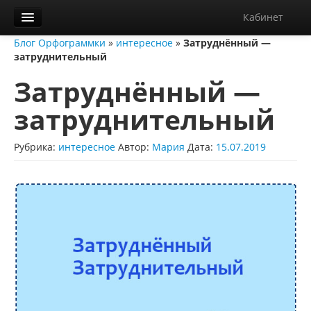
Кабинет
Блог Орфограммки
»
интересное
»
Затруднённый —
Орфограммка
затруднительный
Библиотека
Затруднённый —
Блог
затруднительный
О нас
Рубрика:
интересное
Автор:
Мария
Дата:
15.07.2019
Контакты
Справка
Диктанты