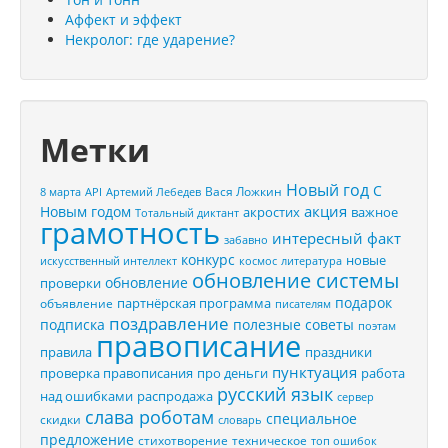
Аффект и эффект
Некролог: где ударение?
Метки
Новый год
С
Вася Ложкин
8 марта
API
Артемий Лебедев
акция
Новым годом
акростих
важное
Тотальный диктант
грамотность
интересный факт
забавно
конкурс
новые
искусственный интеллект
космос
литература
обновление системы
обновление
проверки
подарок
партнёрская программа
объявление
писателям
поздравление
подписка
полезные советы
поэтам
правописание
правила
праздники
пунктуация
проверка правописания
про деньги
работа
русский язык
распродажа
над ошибками
сервер
слава роботам
специальное
скидки
словарь
предложение
стихотворение
техническое
топ ошибок