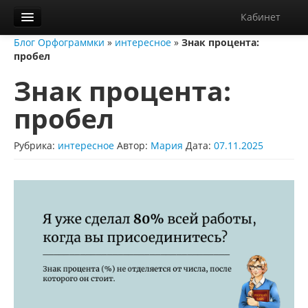
Кабинет
Блог Орфограммки
»
интересное
»
Знак процента:
Орфограммка
пробел
Библиотека
Знак процента:
Блог
пробел
О нас
Рубрика:
интересное
Автор:
Мария
Дата:
07.11.2025
Контакты
Справка
Диктанты