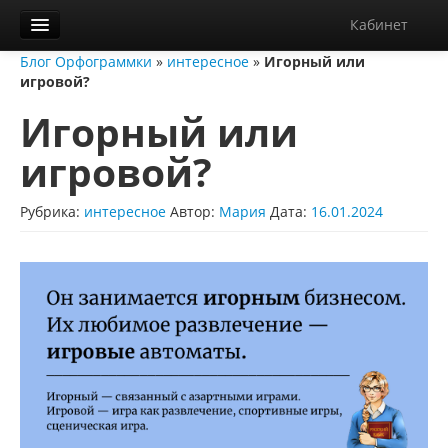
Кабинет
Блог Орфограммки
»
интересное
»
Игорный или
Орфограммка
игровой?
Библиотека
Игорный или
Блог
игровой?
О нас
Рубрика:
интересное
Автор:
Мария
Дата:
16.01.2024
Контакты
Справка
Диктанты