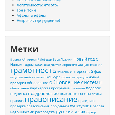
Легитимность: что это?
Тон и тонн
Аффект и эффект
Некролог: где ударение?
Метки
Новый год
С
Вася Ложкин
8 марта
API
Артемий Лебедев
акция
Новым годом
акростих
важное
Тотальный диктант
грамотность
интересный факт
забавно
конкурс
новые
искусственный интеллект
космос
литература
обновление системы
обновление
проверки
подарок
партнёрская программа
объявление
писателям
поздравление
подписка
полезные советы
поэтам
правописание
правила
праздники
пунктуация
проверка правописания
про деньги
работа
русский язык
распродажа
над ошибками
сервер