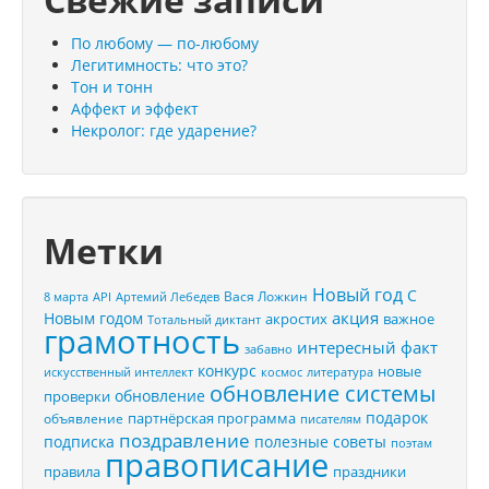
По любому — по-любому
Легитимность: что это?
Тон и тонн
Аффект и эффект
Некролог: где ударение?
Метки
Новый год
С
Вася Ложкин
8 марта
API
Артемий Лебедев
акция
Новым годом
акростих
важное
Тотальный диктант
грамотность
интересный факт
забавно
конкурс
новые
искусственный интеллект
космос
литература
обновление системы
обновление
проверки
подарок
партнёрская программа
объявление
писателям
поздравление
подписка
полезные советы
поэтам
правописание
правила
праздники