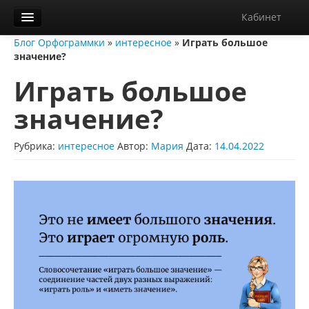
Кабинет
Блог Орфограммки
»
интересное
»
Играть большое
Орфограммка
значение?
Библиотека
Играть большое
Блог
значение?
О нас
Рубрика:
интересное
Автор:
Мария
Дата:
14.04.2022
Контакты
Справка
Диктанты