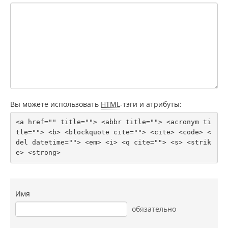
Вы можете использовать
HTML
-тэги и атрибуты:
<a href="" title=""> <abbr title=""> <acronym ti
tle=""> <b> <blockquote cite=""> <cite> <code> <
del datetime=""> <em> <i> <q cite=""> <s> <strik
e> <strong> 
Имя
обязательно