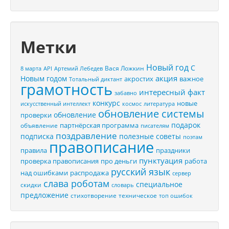
Метки
Новый год
С
Вася Ложкин
8 марта
API
Артемий Лебедев
акция
Новым годом
акростих
важное
Тотальный диктант
грамотность
интересный факт
забавно
конкурс
новые
искусственный интеллект
космос
литература
обновление системы
обновление
проверки
подарок
партнёрская программа
объявление
писателям
поздравление
подписка
полезные советы
поэтам
правописание
правила
праздники
пунктуация
проверка правописания
про деньги
работа
русский язык
распродажа
над ошибками
сервер
слава роботам
специальное
скидки
словарь
предложение
стихотворение
техническое
топ ошибок