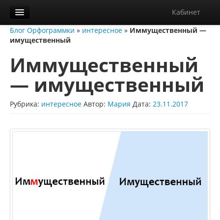
Кабинет
Блог Орфограммки
»
интересное
»
Иммущественный —
Орфограммка
имущественный
Библиотека
Иммущественный
Блог
— имущественный
О нас
Рубрика:
интересное
Автор:
Мария
Дата:
23.11.2017
Контакты
Справка
Диктанты