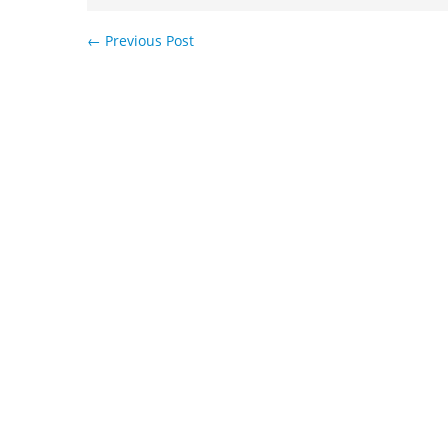
←
Previous Post
Навигация по записям