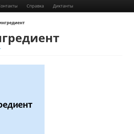
Контакты
Справка
Диктанты
ингредиент
нгредиент
7