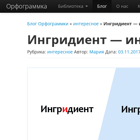
Орфограммка
Библиотека
Блог
О нас
Блог Орфограммки
»
интересное
»
Ингридиент — 
Ингридиент — и
Рубрика:
интересное
Автор:
Мария
Дата:
03.11.201