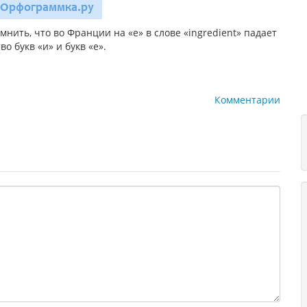
нить, что во Франции на «е» в слове «ingredient» падает
о букв «и» и букв «е».
Комментарии