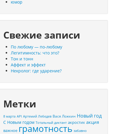
юмор
Свежие записи
По любому — по-любому
Легитимность: что это?
Тон и тонн
Аффект и эффект
Некролог: где ударение?
Метки
Новый год
Вася Ложкин
8 марта
API
Артемий Лебедев
акция
С Новым годом
акростих
Тотальный диктант
грамотность
важное
забавно