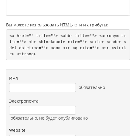
Вы можете использовать
HTML
-тэги и атрибуты:
<a href="" title=""> <abbr title=""> <acronym ti
tle=""> <b> <blockquote cite=""> <cite> <code> <
del datetime=""> <em> <i> <q cite=""> <s> <strik
e> <strong> 
Имя
обязательно
Электропочта
обязательно
, не будет опубликовано
Website