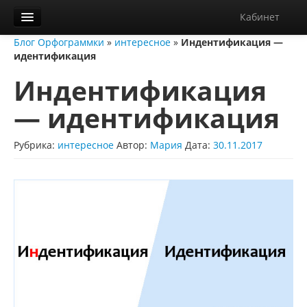
Кабинет
Блог Орфограммки
»
интересное
»
Индентификация —
Орфограммка
идентификация
Библиотека
Индентификация
Блог
— идентификация
О нас
Рубрика:
интересное
Автор:
Мария
Дата:
30.11.2017
Контакты
Справка
Диктанты