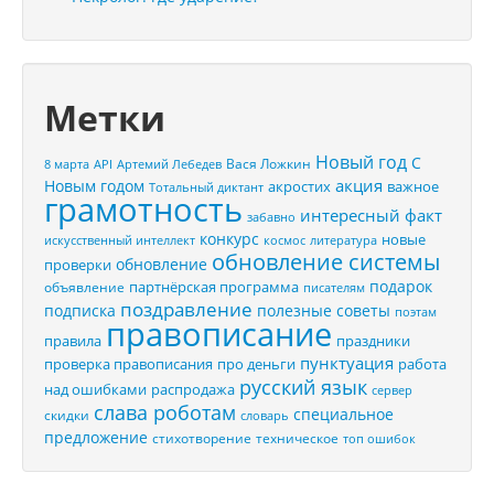
Метки
Новый год
С
Вася Ложкин
8 марта
API
Артемий Лебедев
акция
Новым годом
акростих
важное
Тотальный диктант
грамотность
интересный факт
забавно
конкурс
новые
искусственный интеллект
космос
литература
обновление системы
обновление
проверки
подарок
партнёрская программа
объявление
писателям
поздравление
подписка
полезные советы
поэтам
правописание
правила
праздники
пунктуация
проверка правописания
про деньги
работа
русский язык
распродажа
над ошибками
сервер
слава роботам
специальное
скидки
словарь
предложение
стихотворение
техническое
топ ошибок