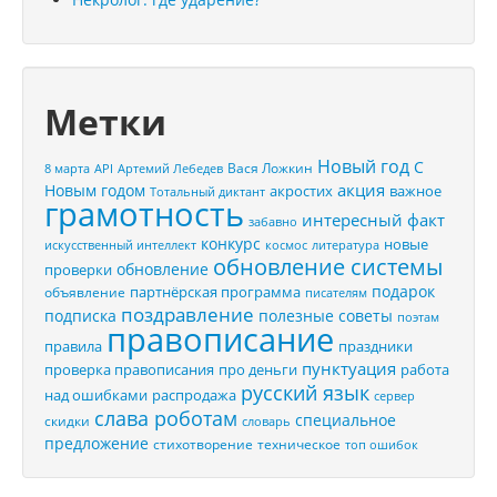
Метки
Новый год
С
Вася Ложкин
8 марта
API
Артемий Лебедев
акция
Новым годом
акростих
важное
Тотальный диктант
грамотность
интересный факт
забавно
конкурс
новые
искусственный интеллект
космос
литература
обновление системы
обновление
проверки
подарок
партнёрская программа
объявление
писателям
поздравление
подписка
полезные советы
поэтам
правописание
правила
праздники
пунктуация
проверка правописания
про деньги
работа
русский язык
распродажа
над ошибками
сервер
слава роботам
специальное
скидки
словарь
предложение
стихотворение
техническое
топ ошибок