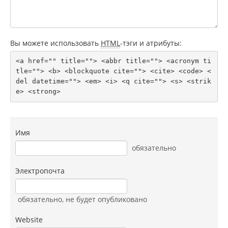
Вы можете использовать
HTML
-тэги и атрибуты:
<a href="" title=""> <abbr title=""> <acronym ti
tle=""> <b> <blockquote cite=""> <cite> <code> <
del datetime=""> <em> <i> <q cite=""> <s> <strik
e> <strong> 
Имя
обязательно
Электропочта
обязательно
, не будет опубликовано
Website