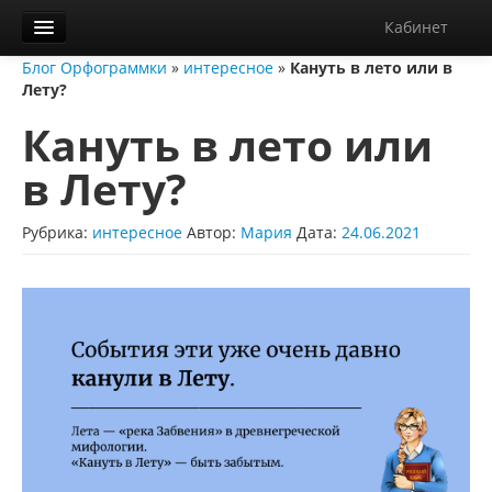
Кабинет
Блог Орфограммки
»
интересное
»
Кануть в лето или в
Орфограммка
Лету?
Библиотека
Кануть в лето или
Блог
в Лету?
О нас
Рубрика:
интересное
Автор:
Мария
Дата:
24.06.2021
Контакты
Справка
Диктанты