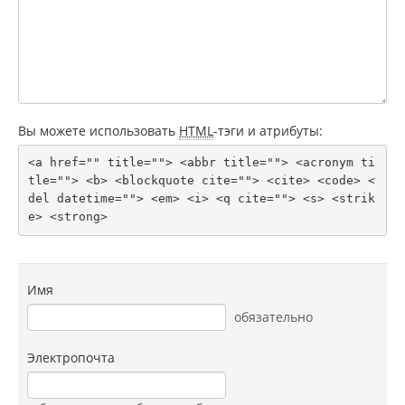
Вы можете использовать
HTML
-тэги и атрибуты:
<a href="" title=""> <abbr title=""> <acronym ti
tle=""> <b> <blockquote cite=""> <cite> <code> <
del datetime=""> <em> <i> <q cite=""> <s> <strik
e> <strong> 
Имя
обязательно
Электропочта