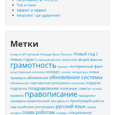
Тон и тонн
Аффект и эффект
Некролог: где ударение?
Метки
Новый год
С
Вася Ложкин
8 марта
API
Артемий Лебедев
акция
Новым годом
акростих
важное
Тотальный диктант
грамотность
интересный факт
забавно
конкурс
новые
искусственный интеллект
космос
литература
обновление системы
обновление
проверки
подарок
партнёрская программа
объявление
писателям
поздравление
подписка
полезные советы
поэтам
правописание
правила
праздники
пунктуация
проверка правописания
про деньги
работа
русский язык
распродажа
над ошибками
сервер
слава роботам
специальное
скидки
словарь