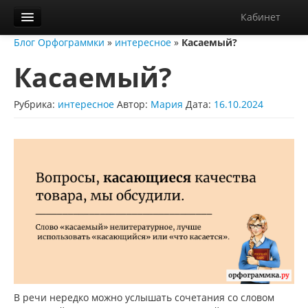
Кабинет
Блог Орфограммки
»
интересное
»
Касаемый?
Орфограммка
Касаемый?
Библиотека
Блог
Рубрика:
интересное
Автор:
Мария
Дата:
16.10.2024
О нас
Контакты
Справка
Диктанты
В речи нередко можно услышать сочетания со словом