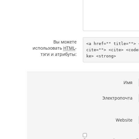
Вы можете
<a href="" title=""> 
использовать
HTML
-
cite=""> <cite> <code
тэги и атрибуты:
ke> <strong> 
Имя
Электропочта
Website