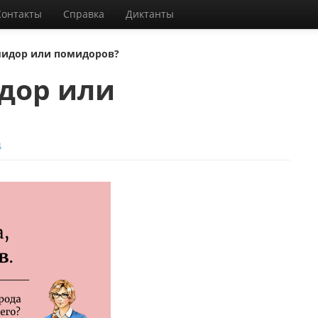
Контакты
Справка
Диктанты
идор или помидоров?
дор или
4