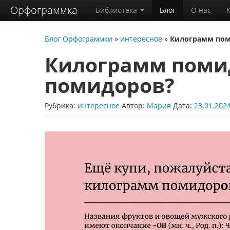
Орфограммка
Библиотека
Блог
О нас
Блог Орфограммки
»
интересное
»
Килограмм пом
Килограмм поми
помидоров?
Рубрика:
интересное
Автор:
Мария
Дата:
23.01.202