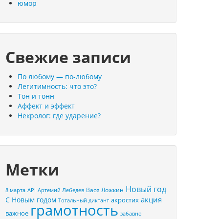
юмор
Свежие записи
По любому — по-любому
Легитимность: что это?
Тон и тонн
Аффект и эффект
Некролог: где ударение?
Метки
Новый год
Вася Ложкин
8 марта
API
Артемий Лебедев
акция
С Новым годом
акростих
Тотальный диктант
грамотность
важное
забавно