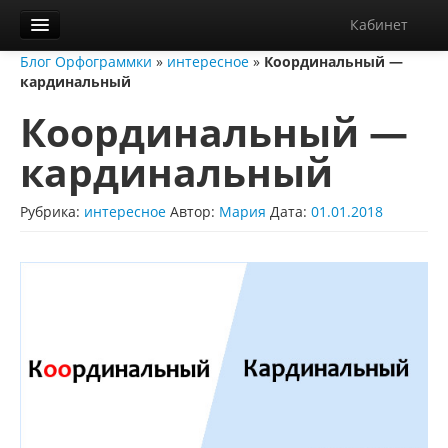
Кабинет
Блог Орфограммки
»
интересное
»
Координальный —
Орфограммка
кардинальный
Библиотека
Координальный —
Блог
кардинальный
О нас
Рубрика:
интересное
Автор:
Мария
Дата:
01.01.2018
Контакты
Справка
Диктанты