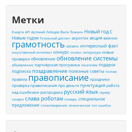
Метки
Новый год
С
Вася Ложкин
8 марта
API
Артемий Лебедев
акция
Новым годом
акростих
важное
Тотальный диктант
грамотность
интересный факт
забавно
конкурс
новые
искусственный интеллект
космос
литература
обновление системы
обновление
проверки
подарок
партнёрская программа
объявление
писателям
поздравление
подписка
полезные советы
поэтам
правописание
правила
праздники
пунктуация
проверка правописания
про деньги
работа
русский язык
распродажа
над ошибками
сервер
слава роботам
специальное
скидки
словарь
предложение
стихотворение
техническое
топ ошибок