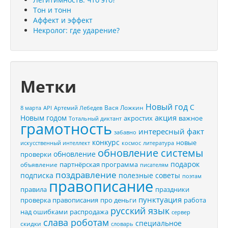
Тон и тонн
Аффект и эффект
Некролог: где ударение?
Метки
Новый год
С
Вася Ложкин
8 марта
API
Артемий Лебедев
акция
Новым годом
акростих
важное
Тотальный диктант
грамотность
интересный факт
забавно
конкурс
новые
искусственный интеллект
космос
литература
обновление системы
обновление
проверки
подарок
партнёрская программа
объявление
писателям
поздравление
подписка
полезные советы
поэтам
правописание
правила
праздники
пунктуация
проверка правописания
про деньги
работа
русский язык
распродажа
над ошибками
сервер
слава роботам
специальное
скидки
словарь