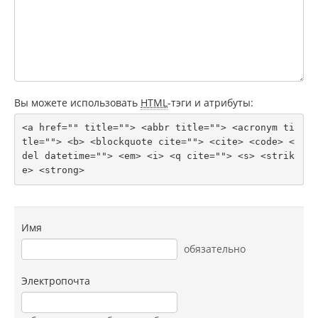
Вы можете использовать
HTML
-тэги и атрибуты:
<a href="" title=""> <abbr title=""> <acronym ti
tle=""> <b> <blockquote cite=""> <cite> <code> <
del datetime=""> <em> <i> <q cite=""> <s> <strik
e> <strong> 
Имя
обязательно
Электропочта