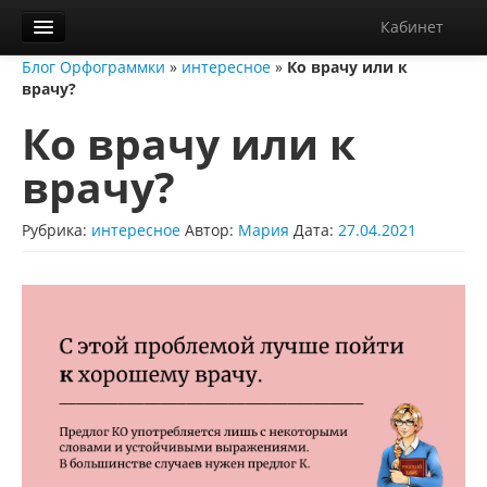
Кабинет
Блог Орфограммки
»
интересное
»
Ко врачу или к
Орфограммка
врачу?
Библиотека
Ко врачу или к
Блог
врачу?
О нас
Рубрика:
интересное
Автор:
Мария
Дата:
27.04.2021
Контакты
Справка
Диктанты