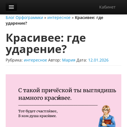
Кабинет
Блог Орфограммки
»
интересное
»
Красивее: где
Орфограммка
ударение?
Библиотека
Красивее: где
Блог
ударение?
О нас
Рубрика:
интересное
Автор:
Мария
Дата:
12.01.2026
Контакты
Справка
Диктанты