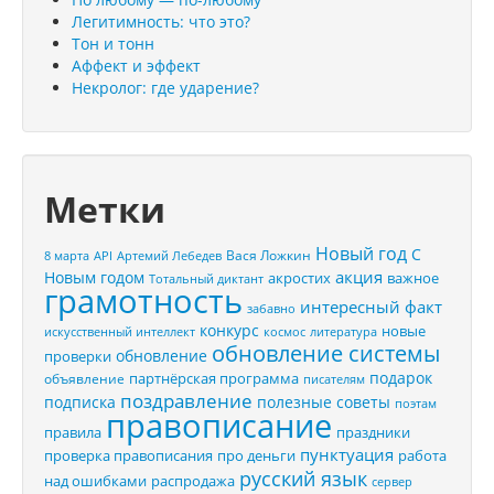
Легитимность: что это?
Тон и тонн
Аффект и эффект
Некролог: где ударение?
Метки
Новый год
С
Вася Ложкин
8 марта
API
Артемий Лебедев
акция
Новым годом
акростих
важное
Тотальный диктант
грамотность
интересный факт
забавно
конкурс
новые
искусственный интеллект
космос
литература
обновление системы
обновление
проверки
подарок
партнёрская программа
объявление
писателям
поздравление
подписка
полезные советы
поэтам
правописание
правила
праздники
пунктуация
проверка правописания
про деньги
работа
русский язык
распродажа
над ошибками
сервер