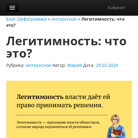
Кабинет
Блог Орфограммки
»
интересное
»
Легитимность: что
Орфограммка
это?
Библиотека
Легитимность: что
Блог
это?
О нас
Рубрика:
интересное
Автор:
Мария
Дата:
29.02.2024
Контакты
Справка
Диктанты