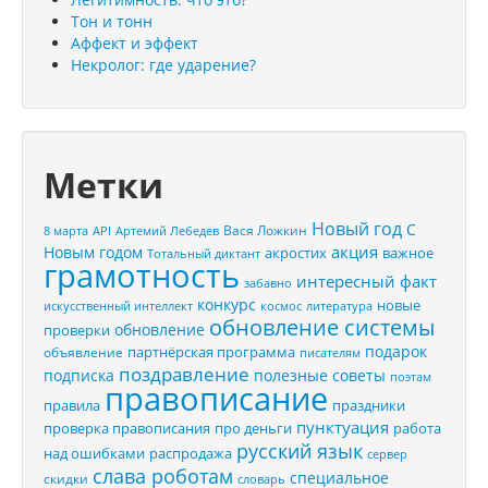
Тон и тонн
Аффект и эффект
Некролог: где ударение?
Метки
Новый год
С
Вася Ложкин
8 марта
API
Артемий Лебедев
акция
Новым годом
акростих
важное
Тотальный диктант
грамотность
интересный факт
забавно
конкурс
новые
искусственный интеллект
космос
литература
обновление системы
обновление
проверки
подарок
партнёрская программа
объявление
писателям
поздравление
подписка
полезные советы
поэтам
правописание
правила
праздники
пунктуация
проверка правописания
про деньги
работа
русский язык
распродажа
над ошибками
сервер
слава роботам
специальное
скидки
словарь