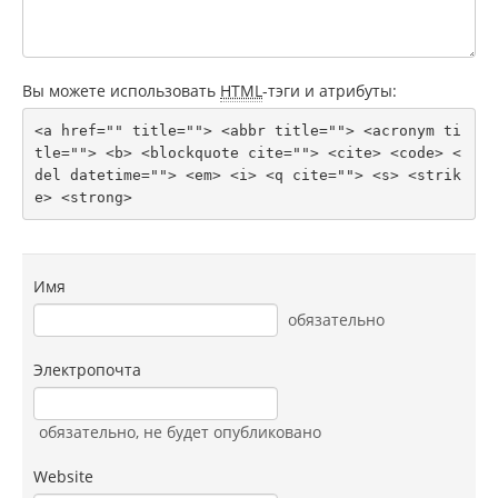
Вы можете использовать
HTML
-тэги и атрибуты:
<a href="" title=""> <abbr title=""> <acronym ti
tle=""> <b> <blockquote cite=""> <cite> <code> <
del datetime=""> <em> <i> <q cite=""> <s> <strik
e> <strong> 
Имя
обязательно
Электропочта
обязательно
, не будет опубликовано
Website