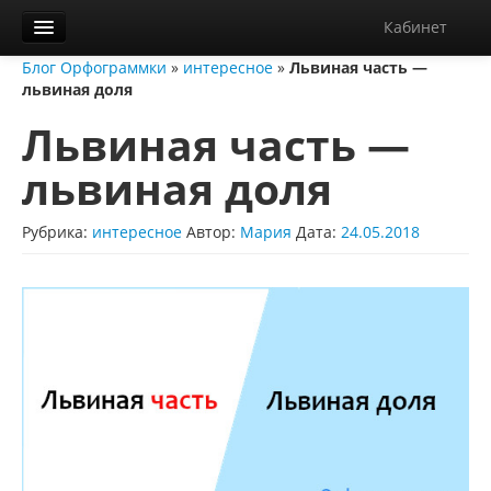
Кабинет
Блог Орфограммки
»
интересное
»
Львиная часть —
Орфограммка
львиная доля
Библиотека
Львиная часть —
Блог
львиная доля
О нас
Рубрика:
интересное
Автор:
Мария
Дата:
24.05.2018
Контакты
Справка
Диктанты