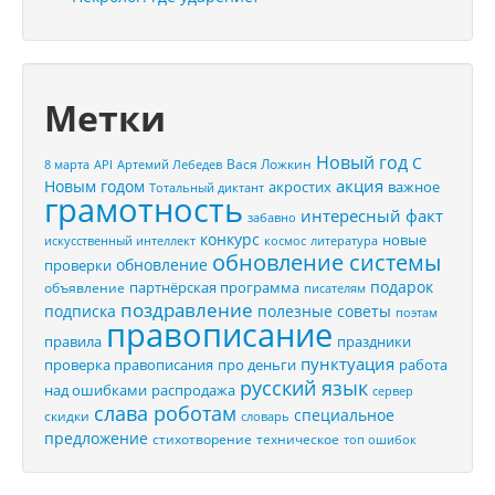
Метки
Новый год
С
Вася Ложкин
8 марта
API
Артемий Лебедев
акция
Новым годом
акростих
важное
Тотальный диктант
грамотность
интересный факт
забавно
конкурс
новые
искусственный интеллект
космос
литература
обновление системы
обновление
проверки
подарок
партнёрская программа
объявление
писателям
поздравление
подписка
полезные советы
поэтам
правописание
правила
праздники
пунктуация
проверка правописания
про деньги
работа
русский язык
распродажа
над ошибками
сервер
слава роботам
специальное
скидки
словарь
предложение
стихотворение
техническое
топ ошибок