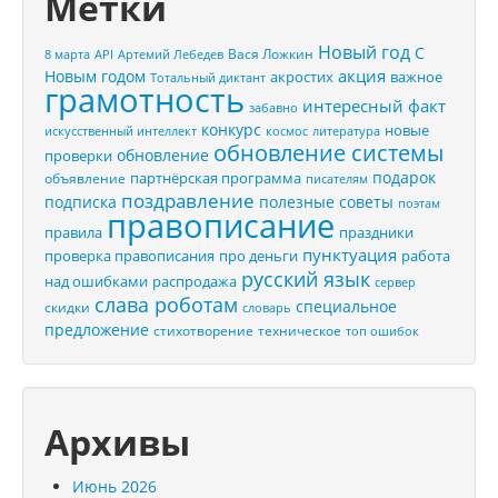
Метки
Новый год
С
Вася Ложкин
8 марта
API
Артемий Лебедев
акция
Новым годом
акростих
важное
Тотальный диктант
грамотность
интересный факт
забавно
конкурс
новые
искусственный интеллект
космос
литература
обновление системы
обновление
проверки
подарок
партнёрская программа
объявление
писателям
поздравление
подписка
полезные советы
поэтам
правописание
правила
праздники
пунктуация
проверка правописания
про деньги
работа
русский язык
распродажа
над ошибками
сервер
слава роботам
специальное
скидки
словарь
предложение
стихотворение
техническое
топ ошибок
Архивы
Июнь 2026