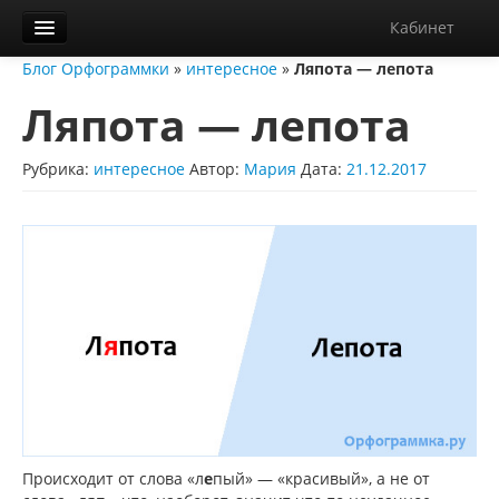
Кабинет
Блог Орфограммки
»
интересное
»
Ляпота — лепота
Орфограммка
Ляпота — лепота
Библиотека
Блог
Рубрика:
интересное
Автор:
Мария
Дата:
21.12.2017
О нас
Контакты
Справка
Диктанты
Происходит от слова «л
е
пый» — «красивый», а не от