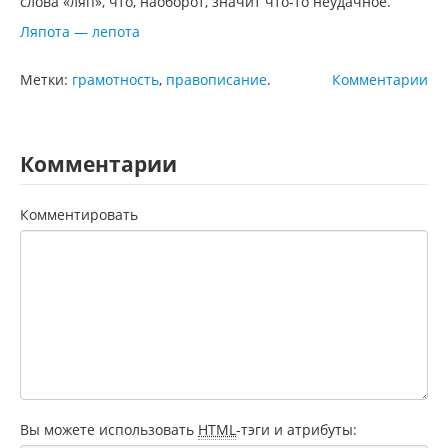
слова «ляп», что, наоборот, значит что-то неудачное.
Ляпота — лепота
Метки:
грамотность
,
правописание
.
Комментарии
Комментарии
Комментировать
Вы можете использовать
HTML
-тэги и атрибуты: