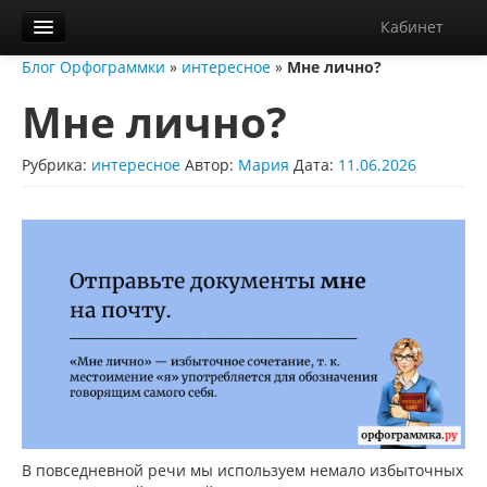
Кабинет
Блог Орфограммки
»
интересное
»
Мне лично?
Орфограммка
Мне лично?
Библиотека
Блог
Рубрика:
интересное
Автор:
Мария
Дата:
11.06.2026
О нас
Контакты
Справка
Диктанты
В повседневной речи мы используем немало избыточных