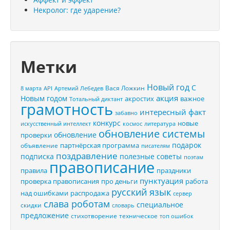
Некролог: где ударение?
Метки
Новый год
С
Вася Ложкин
8 марта
API
Артемий Лебедев
акция
Новым годом
акростих
важное
Тотальный диктант
грамотность
интересный факт
забавно
конкурс
новые
искусственный интеллект
космос
литература
обновление системы
обновление
проверки
подарок
партнёрская программа
объявление
писателям
поздравление
подписка
полезные советы
поэтам
правописание
правила
праздники
пунктуация
проверка правописания
про деньги
работа
русский язык
распродажа
над ошибками
сервер
слава роботам
специальное
скидки
словарь
предложение
стихотворение
техническое
топ ошибок