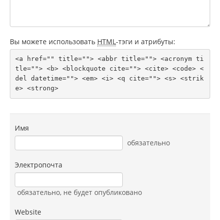
Вы можете использовать
HTML
-тэги и атрибуты:
<a href="" title=""> <abbr title=""> <acronym ti
tle=""> <b> <blockquote cite=""> <cite> <code> <
del datetime=""> <em> <i> <q cite=""> <s> <strik
e> <strong> 
Имя
обязательно
Электропочта
обязательно
, не будет опубликовано
Website