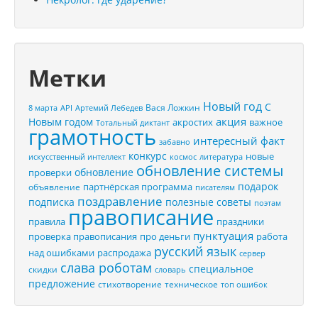
Метки
Новый год
С
Вася Ложкин
8 марта
API
Артемий Лебедев
акция
Новым годом
акростих
важное
Тотальный диктант
грамотность
интересный факт
забавно
конкурс
новые
искусственный интеллект
космос
литература
обновление системы
обновление
проверки
подарок
партнёрская программа
объявление
писателям
поздравление
подписка
полезные советы
поэтам
правописание
правила
праздники
пунктуация
проверка правописания
про деньги
работа
русский язык
распродажа
над ошибками
сервер
слава роботам
специальное
скидки
словарь
предложение
стихотворение
техническое
топ ошибок