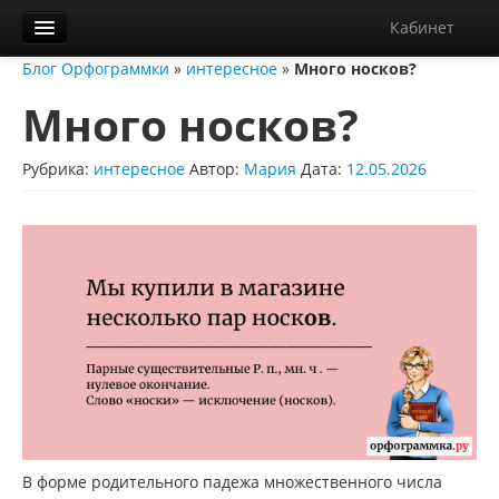
Кабинет
Блог Орфограммки
»
интересное
»
Много носков?
Орфограммка
Много носков?
Библиотека
Блог
Рубрика:
интересное
Автор:
Мария
Дата:
12.05.2026
О нас
Контакты
Справка
Диктанты
В форме родительного падежа множественного числа