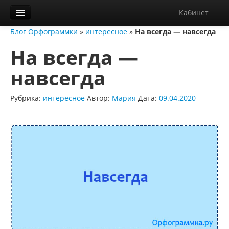
Кабинет
Блог Орфограммки
»
интересное
»
На всегда — навсегда
Орфограммка
На всегда —
Библиотека
навсегда
Блог
О нас
Рубрика:
интересное
Автор:
Мария
Дата:
09.04.2020
Контакты
Справка
Диктанты