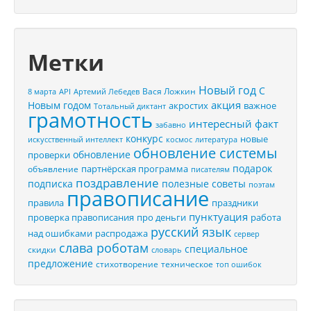
Метки
Новый год
С
Вася Ложкин
8 марта
API
Артемий Лебедев
акция
Новым годом
акростих
важное
Тотальный диктант
грамотность
интересный факт
забавно
конкурс
новые
искусственный интеллект
космос
литература
обновление системы
обновление
проверки
подарок
партнёрская программа
объявление
писателям
поздравление
подписка
полезные советы
поэтам
правописание
правила
праздники
пунктуация
проверка правописания
про деньги
работа
русский язык
распродажа
над ошибками
сервер
слава роботам
специальное
скидки
словарь
предложение
стихотворение
техническое
топ ошибок