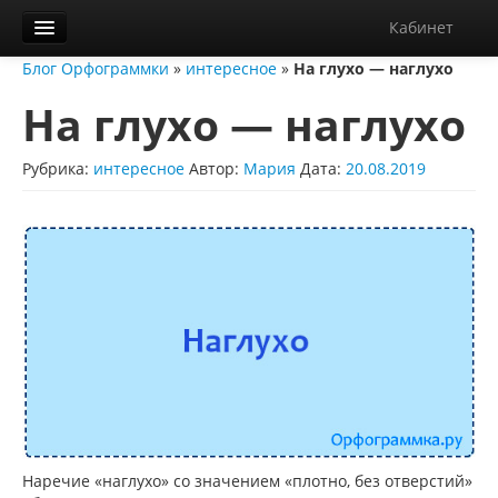
Кабинет
Блог Орфограммки
»
интересное
»
На глухо — наглухо
Орфограммка
На глухо — наглухо
Библиотека
Блог
Рубрика:
интересное
Автор:
Мария
Дата:
20.08.2019
О нас
Контакты
Справка
Диктанты
Наречие «наглухо» со значением «плотно, без отверстий»