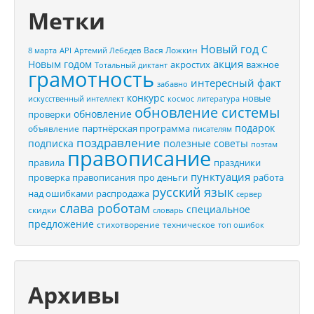
Метки
Новый год
С
Вася Ложкин
8 марта
API
Артемий Лебедев
акция
Новым годом
акростих
важное
Тотальный диктант
грамотность
интересный факт
забавно
конкурс
новые
искусственный интеллект
космос
литература
обновление системы
обновление
проверки
подарок
партнёрская программа
объявление
писателям
поздравление
подписка
полезные советы
поэтам
правописание
правила
праздники
пунктуация
проверка правописания
про деньги
работа
русский язык
распродажа
над ошибками
сервер
слава роботам
специальное
скидки
словарь
предложение
стихотворение
техническое
топ ошибок
Архивы