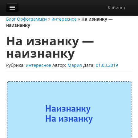
Кабинет
Блог Орфограммки
»
интересное
»
На изнанку —
Орфограммка
наизнанку
Библиотека
На изнанку —
Блог
наизнанку
О нас
Рубрика:
интересное
Автор:
Мария
Дата:
01.03.2019
Контакты
Справка
Диктанты