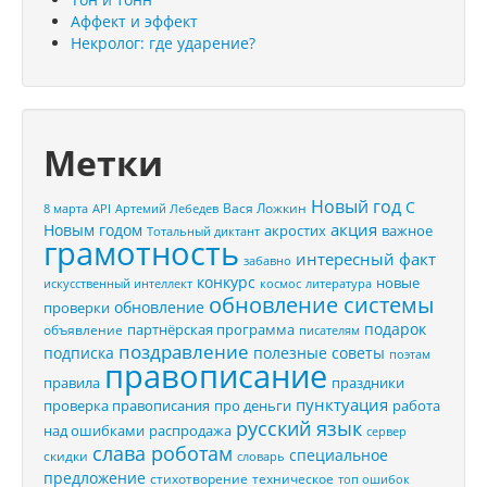
Аффект и эффект
Некролог: где ударение?
Метки
Новый год
С
Вася Ложкин
8 марта
API
Артемий Лебедев
акция
Новым годом
акростих
важное
Тотальный диктант
грамотность
интересный факт
забавно
конкурс
новые
искусственный интеллект
космос
литература
обновление системы
обновление
проверки
подарок
партнёрская программа
объявление
писателям
поздравление
подписка
полезные советы
поэтам
правописание
правила
праздники
пунктуация
проверка правописания
про деньги
работа
русский язык
распродажа
над ошибками
сервер
слава роботам
специальное
скидки
словарь
предложение
стихотворение
техническое
топ ошибок