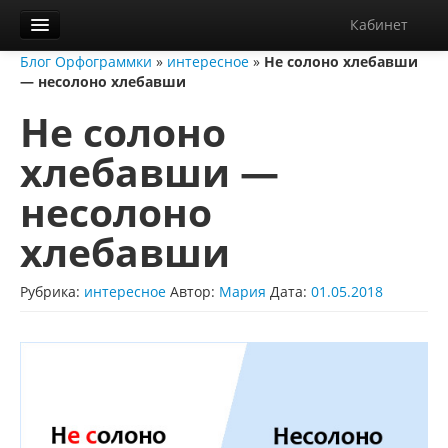
Кабинет
Блог Орфограммки
»
интересное
»
Не солоно хлебавши
Орфограммка
— несолоно хлебавши
Библиотека
Не солоно
Блог
хлебавши —
О нас
несолоно
Контакты
хлебавши
Справка
Рубрика:
интересное
Автор:
Мария
Дата:
01.05.2018
Диктанты