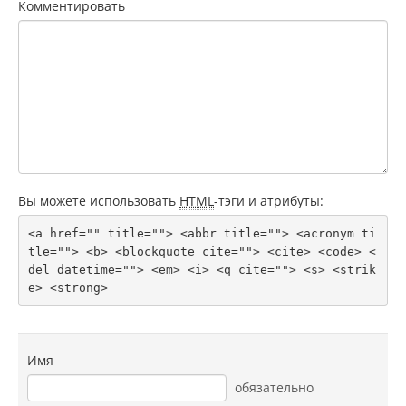
Комментировать
Вы можете использовать
HTML
-тэги и атрибуты:
<a href="" title=""> <abbr title=""> <acronym ti
tle=""> <b> <blockquote cite=""> <cite> <code> <
del datetime=""> <em> <i> <q cite=""> <s> <strik
e> <strong> 
Имя
обязательно