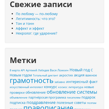
Свежие записи
По любому — по-любому
Легитимность: что это?
Тон и тонн
Аффект и эффект
Некролог: где ударение?
Метки
Новый год
С
Вася Ложкин
8 марта
API
Артемий Лебедев
акция
Новым годом
акростих
важное
Тотальный диктант
грамотность
интересный факт
забавно
конкурс
новые
искусственный интеллект
космос
литература
обновление системы
обновление
проверки
подарок
партнёрская программа
объявление
писателям
поздравление
подписка
полезные советы
поэтам
правописание