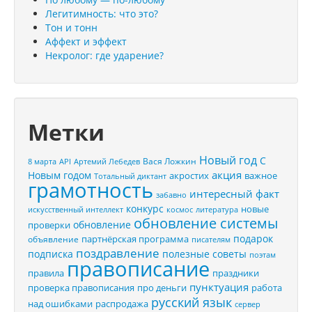
Легитимность: что это?
Тон и тонн
Аффект и эффект
Некролог: где ударение?
Метки
Новый год
С
Вася Ложкин
8 марта
API
Артемий Лебедев
акция
Новым годом
акростих
важное
Тотальный диктант
грамотность
интересный факт
забавно
конкурс
новые
искусственный интеллект
космос
литература
обновление системы
обновление
проверки
подарок
партнёрская программа
объявление
писателям
поздравление
подписка
полезные советы
поэтам
правописание
правила
праздники
пунктуация
проверка правописания
про деньги
работа
русский язык
распродажа
над ошибками
сервер