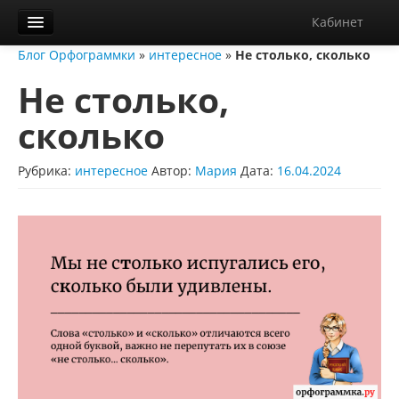
Кабинет
Блог Орфограммки
»
интересное
»
Не столько, сколько
Орфограммка
Не столько,
Библиотека
сколько
Блог
О нас
Рубрика:
интересное
Автор:
Мария
Дата:
16.04.2024
Контакты
Справка
Диктанты