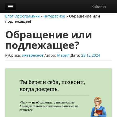
Кабинет
Блог Орфограммки
»
интересное
»
Обращение или
Орфограммка
подлежащее?
Библиотека
Обращение или
Блог
подлежащее?
О нас
Рубрика:
интересное
Автор:
Мария
Дата:
23.12.2024
Контакты
Справка
Диктанты