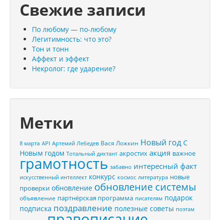
Свежие записи
По любому — по-любому
Легитимность: что это?
Тон и тонн
Аффект и эффект
Некролог: где ударение?
Метки
Новый год
С
Вася Ложкин
8 марта
API
Артемий Лебедев
акция
Новым годом
акростих
важное
Тотальный диктант
грамотность
интересный факт
забавно
конкурс
новые
искусственный интеллект
космос
литература
обновление системы
обновление
проверки
подарок
партнёрская программа
объявление
писателям
поздравление
подписка
полезные советы
поэтам
правописание