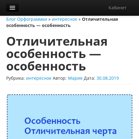
Кабинет
Блог Орфограммки
»
интересное
»
Отличительная
Орфограммка
особенность — особенность
Библиотека
Отличительная
Блог
особенность —
О нас
особенность
Контакты
Рубрика:
интересное
Автор:
Мария
Дата:
30.08.2019
Справка
Диктанты