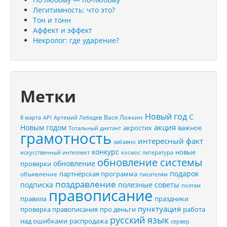
Легитимность: что это?
Тон и тонн
Аффект и эффект
Некролог: где ударение?
Метки
Новый год
С
Вася Ложкин
8 марта
API
Артемий Лебедев
акция
Новым годом
акростих
важное
Тотальный диктант
грамотность
интересный факт
забавно
конкурс
новые
искусственный интеллект
космос
литература
обновление системы
обновление
проверки
подарок
партнёрская программа
объявление
писателям
поздравление
подписка
полезные советы
поэтам
правописание
правила
праздники
пунктуация
проверка правописания
про деньги
работа
русский язык
распродажа
над ошибками
сервер