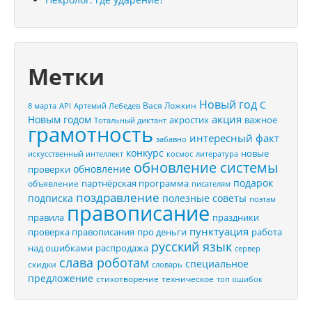
Метки
Новый год
С
Вася Ложкин
8 марта
API
Артемий Лебедев
акция
Новым годом
акростих
важное
Тотальный диктант
грамотность
интересный факт
забавно
конкурс
новые
искусственный интеллект
космос
литература
обновление системы
обновление
проверки
подарок
партнёрская программа
объявление
писателям
поздравление
подписка
полезные советы
поэтам
правописание
правила
праздники
пунктуация
проверка правописания
про деньги
работа
русский язык
распродажа
над ошибками
сервер
слава роботам
специальное
скидки
словарь
предложение
стихотворение
техническое
топ ошибок