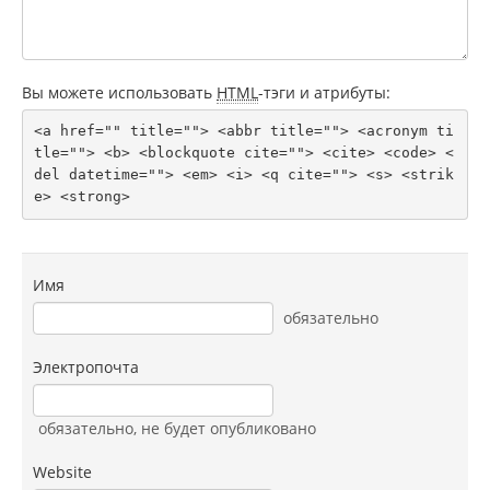
Вы можете использовать
HTML
-тэги и атрибуты:
<a href="" title=""> <abbr title=""> <acronym ti
tle=""> <b> <blockquote cite=""> <cite> <code> <
del datetime=""> <em> <i> <q cite=""> <s> <strik
e> <strong> 
Имя
обязательно
Электропочта
обязательно
, не будет опубликовано
Website