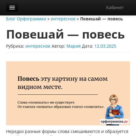
Кабинет
Блог Орфограммки
»
интересное
»
Повешай — повесь
Орфограммка
Повешай — повесь
Библиотека
Блог
Рубрика:
интересное
Автор:
Мария
Дата:
12.03.2025
О нас
Контакты
Справка
Диктанты
Нередко разные формы слова смешиваются и образуется