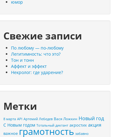
юмор
Свежие записи
По любому — по-любому
Легитимность: что это?
Тон и тонн
Аффект и эффект
Некролог: где ударение?
Метки
Новый год
Вася Ложкин
8 марта
API
Артемий Лебедев
акция
С Новым годом
акростих
Тотальный диктант
грамотность
важное
забавно