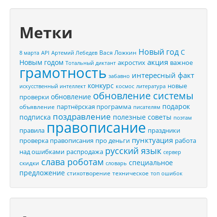
Метки
Новый год
С
Вася Ложкин
8 марта
API
Артемий Лебедев
акция
Новым годом
акростих
важное
Тотальный диктант
грамотность
интересный факт
забавно
конкурс
новые
искусственный интеллект
космос
литература
обновление системы
обновление
проверки
подарок
партнёрская программа
объявление
писателям
поздравление
подписка
полезные советы
поэтам
правописание
правила
праздники
пунктуация
проверка правописания
про деньги
работа
русский язык
распродажа
над ошибками
сервер
слава роботам
специальное
скидки
словарь
предложение
стихотворение
техническое
топ ошибок