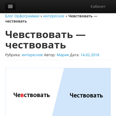
Кабинет
Блог Орфограммки
»
интересное
»
Чевствовать —
Орфограммка
чествовать
Библиотека
Чевствовать —
Блог
чествовать
О нас
Рубрика:
интересное
Автор:
Мария
Дата:
14.02.2018
Контакты
Справка
Диктанты