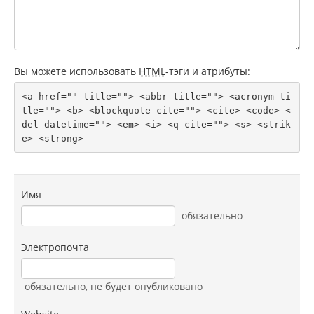
Вы можете использовать
HTML
-тэги и атрибуты:
<a href="" title=""> <abbr title=""> <acronym ti
tle=""> <b> <blockquote cite=""> <cite> <code> <
del datetime=""> <em> <i> <q cite=""> <s> <strik
e> <strong> 
Имя
обязательно
Электропочта
обязательно
, не будет опубликовано