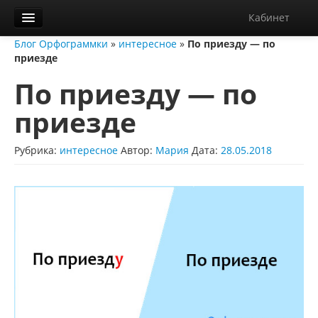
Кабинет
Блог Орфограммки
»
интересное
»
По приезду — по
Орфограммка
приезде
Библиотека
По приезду — по
Блог
приезде
О нас
Рубрика:
интересное
Автор:
Мария
Дата:
28.05.2018
Контакты
Справка
Диктанты