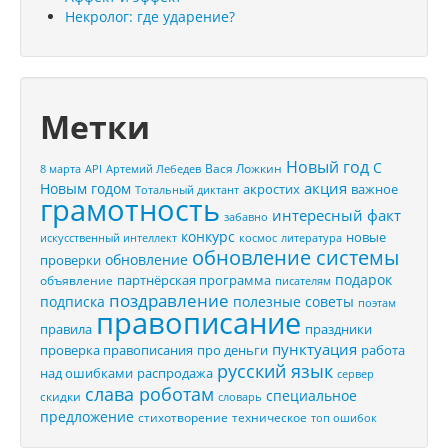
Некролог: где ударение?
Метки
Новый год
С
Вася Ложкин
8 марта
API
Артемий Лебедев
акция
Новым годом
акростих
важное
Тотальный диктант
грамотность
интересный факт
забавно
конкурс
новые
искусственный интеллект
космос
литература
обновление системы
обновление
проверки
подарок
партнёрская программа
объявление
писателям
поздравление
подписка
полезные советы
поэтам
правописание
правила
праздники
пунктуация
проверка правописания
про деньги
работа
русский язык
распродажа
над ошибками
сервер
слава роботам
специальное
скидки
словарь
предложение
стихотворение
техническое
топ ошибок