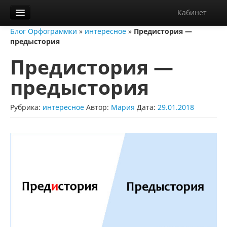
Кабинет
Блог Орфограммки
»
интересное
»
Предистория —
Орфограммка
предыстория
Библиотека
Предистория —
Блог
предыстория
О нас
Рубрика:
интересное
Автор:
Мария
Дата:
29.01.2018
Контакты
Справка
Диктанты