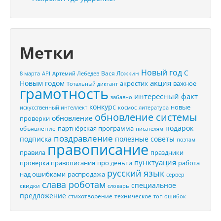
Метки
Новый год
С
Вася Ложкин
8 марта
API
Артемий Лебедев
акция
Новым годом
акростих
важное
Тотальный диктант
грамотность
интересный факт
забавно
конкурс
новые
искусственный интеллект
космос
литература
обновление системы
обновление
проверки
подарок
партнёрская программа
объявление
писателям
поздравление
подписка
полезные советы
поэтам
правописание
правила
праздники
пунктуация
проверка правописания
про деньги
работа
русский язык
распродажа
над ошибками
сервер
слава роботам
специальное
скидки
словарь
предложение
стихотворение
техническое
топ ошибок