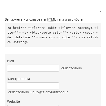
Вы можете использовать
HTML
-тэги и атрибуты:
<a href="" title=""> <abbr title=""> <acronym ti
tle=""> <b> <blockquote cite=""> <cite> <code> <
del datetime=""> <em> <i> <q cite=""> <s> <strik
e> <strong> 
Имя
обязательно
Электропочта
обязательно
, не будет опубликовано
Website