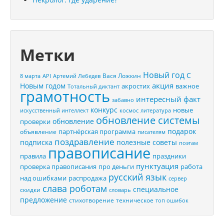
Метки
Новый год
С
Вася Ложкин
8 марта
API
Артемий Лебедев
акция
Новым годом
акростих
важное
Тотальный диктант
грамотность
интересный факт
забавно
конкурс
новые
искусственный интеллект
космос
литература
обновление системы
обновление
проверки
подарок
партнёрская программа
объявление
писателям
поздравление
подписка
полезные советы
поэтам
правописание
правила
праздники
пунктуация
проверка правописания
про деньги
работа
русский язык
распродажа
над ошибками
сервер
слава роботам
специальное
скидки
словарь
предложение
стихотворение
техническое
топ ошибок