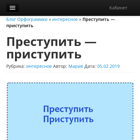
Кабинет
Блог Орфограммки
»
интересное
»
Преступить —
Орфограммка
приступить
Библиотека
Преступить —
Блог
приступить
О нас
Рубрика:
интересное
Автор:
Мария
Дата:
05.02.2019
Контакты
Справка
Диктанты