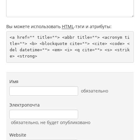
Вы можете использовать
HTML
-тэги и атрибуты:
<a href="" title=""> <abbr title=""> <acronym ti
tle=""> <b> <blockquote cite=""> <cite> <code> <
del datetime=""> <em> <i> <q cite=""> <s> <strik
e> <strong> 
Имя
обязательно
Электропочта
обязательно
, не будет опубликовано
Website