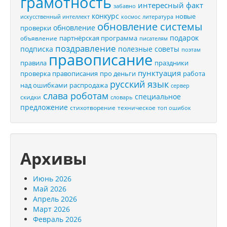
грамотность
интересный факт
забавно
конкурс
новые
искусственный интеллект
космос
литература
обновление системы
обновление
проверки
подарок
партнёрская программа
объявление
писателям
поздравление
подписка
полезные советы
поэтам
правописание
правила
праздники
пунктуация
проверка правописания
про деньги
работа
русский язык
распродажа
над ошибками
сервер
слава роботам
специальное
скидки
словарь
предложение
стихотворение
техническое
топ ошибок
Архивы
Июнь 2026
Май 2026
Апрель 2026
Март 2026
Февраль 2026