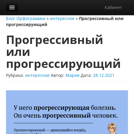
Кабинет
Блог Орфограммки
»
интересное
»
Прогрессивный или
Орфограммка
прогрессирующий
Библиотека
Прогрессивный
Блог
или
О нас
прогрессирующий
Контакты
Рубрика:
интересное
Автор:
Мария
Дата:
28.12.2021
Справка
Диктанты