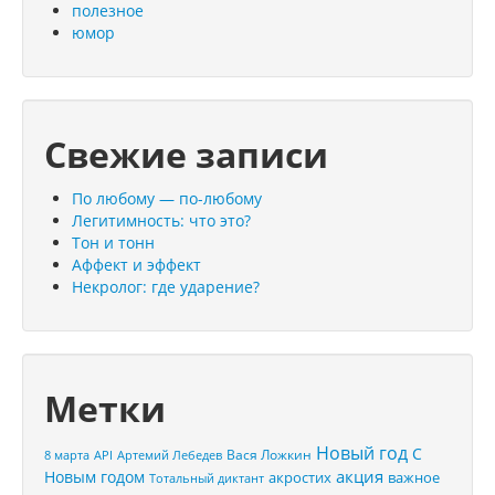
полезное
юмор
Свежие записи
По любому — по-любому
Легитимность: что это?
Тон и тонн
Аффект и эффект
Некролог: где ударение?
Метки
Новый год
С
Вася Ложкин
8 марта
API
Артемий Лебедев
акция
Новым годом
акростих
важное
Тотальный диктант