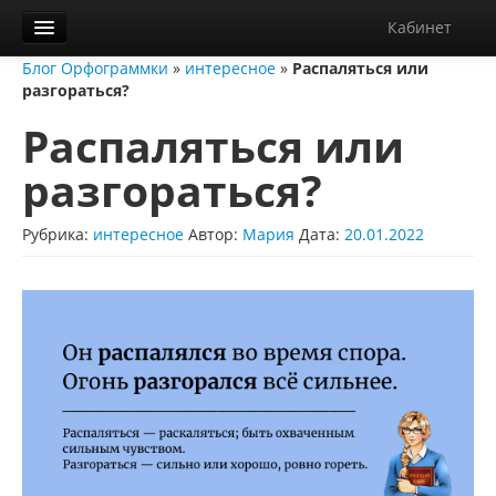
Кабинет
Блог Орфограммки
»
интересное
»
Распаляться или
Орфограммка
разгораться?
Библиотека
Распаляться или
Блог
разгораться?
О нас
Рубрика:
интересное
Автор:
Мария
Дата:
20.01.2022
Контакты
Справка
Диктанты