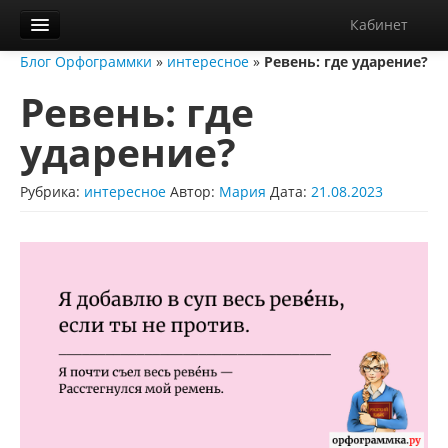
Кабинет
Блог Орфограммки
»
интересное
»
Ревень: где ударение?
Орфограммка
Ревень: где
Библиотека
ударение?
Блог
О нас
Рубрика:
интересное
Автор:
Мария
Дата:
21.08.2023
Контакты
Справка
Диктанты