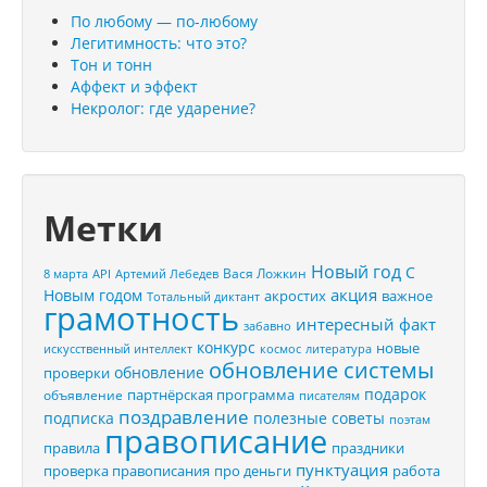
По любому — по-любому
Легитимность: что это?
Тон и тонн
Аффект и эффект
Некролог: где ударение?
Метки
Новый год
С
Вася Ложкин
8 марта
API
Артемий Лебедев
акция
Новым годом
акростих
важное
Тотальный диктант
грамотность
интересный факт
забавно
конкурс
новые
искусственный интеллект
космос
литература
обновление системы
обновление
проверки
подарок
партнёрская программа
объявление
писателям
поздравление
подписка
полезные советы
поэтам
правописание
правила
праздники
пунктуация
проверка правописания
про деньги
работа