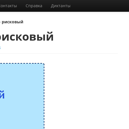
Контакты
Справка
Диктанты
 рисковый
рисковый
8