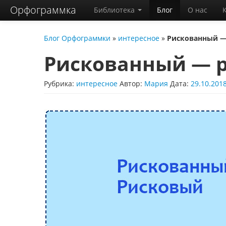
Орфограммка
Библиотека
Блог
О нас
Блог Орфограммки
»
интересное
»
Рискованный —
Рискованный — 
Рубрика:
интересное
Автор:
Мария
Дата:
29.10.201