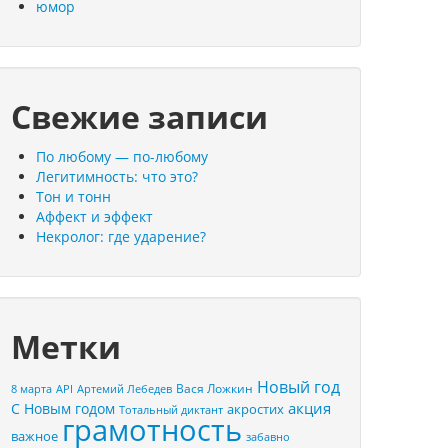
юмор
Свежие записи
По любому — по-любому
Легитимность: что это?
Тон и тонн
Аффект и эффект
Некролог: где ударение?
Метки
Новый год
Вася Ложкин
8 марта
API
Артемий Лебедев
акция
С Новым годом
акростих
Тотальный диктант
грамотность
важное
забавно